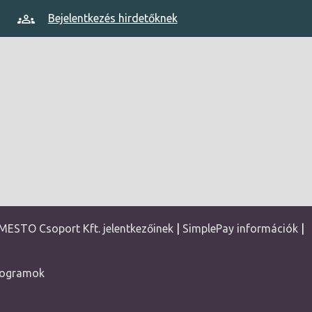
Bejelentkezés hirdetőknek
MESTO Csoport Kft. jelentkezőinek
|
SimplePay információk
|
rogramok