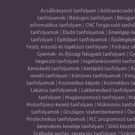
Ácsállványozó tanfolyam
|
Adótanácsadó 
tanfolyamok
|
Bádogos tanfolyam
|
Bérügyi
informatikus tanfolyam
|
CNC forgácsoló tanfo
tanfolyamok
|
Eladó tanfolyamok
|
Emelőgép-ke
tanfolyam
|
Építőipari tanfolyamok
|
Épületgépé
Festő, mázoló és tapétázó tanfolyam
|
Fodrász o
Gyermek- és ifjúsági felügyelő tanfolyam
|
Gy
Hegesztő tanfolyam
|
Ingatlanközvetítő tanf
Kereskedő tanfolyamok
|
Kertépítő tanfolyam
|
K
nevelő tanfolyam
|
Kőműves tanfolyamok
|
Köny
tanfolyamok
|
Kozmetikus képzés
|
Kozmetikus t
Lakatos tanfolyamok
|
Lakberendező tanfolya
tanfolyam
|
Magánnyomozó tanfolyam
|
Ma
Motorfűrész-kezelő tanfolyam
|
Műkörmös tanfo
tanfolyamok
|
Országos szakemberkereső
|
Óvo
Pirotechnikus tanfolyamok
|
PLC programozó tan
berendezés kezelője tanfolyam
|
Sírkő készít
Szállodai portás -recepciós tanfolyam
|
Száraz