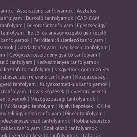
lyamok
|
Asszisztens tanfolyamok
|
Asztalos
tanfolyam
|
Burkoló tanfolyamok
|
CAD-CAM
 tanfolyam
|
Dekoratőr tanfolyam
|
Egészségügyi
 tanfolyam
|
Építő- és anyagmozgató gép kezelő
ő tanfolyamok
|
Fertőtlenítő sterilező tanfolyam
|
lyamok
|
Gazda tanfolyam
|
Gép kezelő tanfolyam
|
am
|
Gyógyszerkészítmény gyártó tanfolyam
|
zelő tanfolyam
|
Kedvezményes tanfolyamok
|
yű kazánfűtő tanfolyam
|
Kisgyermek gondozó -és
özbeszerzési referens tanfolyam
|
Közgazdasági
ügyelő tanfolyam
|
Kutyakozmetikus tanfolyamok
|
ző tanfolyam
|
Lovas képzések
|
Lovastúra vezető
tanfolyamok
|
Mezőgazdasági tanfolyamok
|
|
Műtőssegéd tanfolyam
|
Nyelvi képzések
|
OKJ-s
mviteli ügyintéző tanfolyam
|
Pincér tanfolyam
|
ndezvényszervező tanfolyamok
|
Robbanásbiztos
Szakács tanfolyam
|
Szakképző tanfolyamok
|
mok
|
Szerszámkészítő tanfolyamok
|
Táborok
|