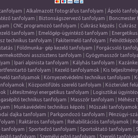
tanfolyam
|
Alkalmazott fotográfus tanfolyam
|
Ápoló tanfo
ntéző tanfolyam
|
Biztonságszervező tanfolyam
|
Boncmester 
lyam
|
CNC programozó tanfolyam
|
Cukrász képzés
|
Cukrász
zelő tanfolyam
|
Emelőgép-ügyintéző tanfolyam
|
Energetikus
sz technikus tanfolyam
|
Fakitermelő tanfolyam
|
Felnőttképz
ktatás
|
Földmunka- gép kezelő tanfolyam
|
Forgácsoló tanfo
ermekotthoni asszisztens tanfolyam
|
Gyógymasszőr tanfoly
olyam
|
Ipari alpinista tanfolyam
|
Kályhás tanfolyam
|
Kazánke
ertfenntartó tanfolyam
|
Kezelő tanfolyamok
|
Kis teljesítmén
velő tanfolyamok
|
Környezetvédelmi technikus tanfolyam
|
K
anfolyamok
|
Központifűtés szerelő tanfolyam
|
Közterület fel
mok
|
Létesítményi energetikus tanfolyam
|
Logisztikai ügyinté
gasépítő technikus tanfolyam
|
Masszőr tanfolyam
|
Méhész 
lyam
|
Munkavédelmi technikus képzés
|
Műszaki tanfolyamok
dai dajka tanfolyam
|
Parkgondozó tanfolyam
|
Pénzügyi-szá
folyam
|
Raktáros tanfolyam
|
Rehabilitációs tanfolyamok
|
Re
ő tanfolyam
|
Sportedző tanfolyam
|
Sportoktató tanfolyam
|
építő tanfolyam
|
Személyi edző tanfolyam
|
Szerelő tanfolya