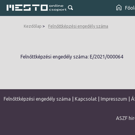
Főol
Kezdőlap
Felnőttképzési engedély száma
Felnőttképzési engedély száma: E/2021/000064
Felnőttképzési engedély száma
|
Kapcsolat
|
Impresszum
|
Á
ASZF hir